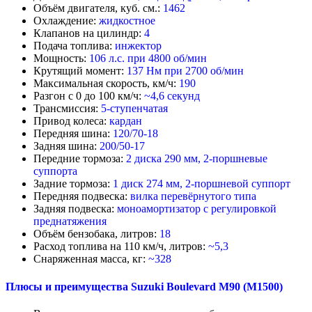
Объём двигателя, куб. см.:
1462
Охлаждение:
жидкостное
Клапанов на цилиндр:
4
Подача топлива:
инжектор
Мощность:
106 л.с.
при 4800 об/мин
Крутящий момент:
137 Нм
при 2700 об/мин
Максимальная скорость, км/ч:
190
Разгон с 0 до 100 км/ч:
~4,6 секунд
Трансмиссия:
5
-
ступенчатая
Привод колеса:
кардан
Передняя шина:
12
0/70-18
Задняя шина:
20
0/50-17
Передние тормоза:
2
диска 290 мм, 2-поршневые
суппорта
Задние тормоза:
1 диск 274 мм, 2-поршневой суппорт
Передняя подвеска:
вилка перевёрнутого типа
Задняя подвеска:
моноамортизатор с регулировкой
преднатяжения
Объём бензобака, литров:
18
Расход топлива на 110 км/ч, литров:
~5,3
Снаряженная масса, кг:
~328
Плюсы и преимущества Suzuki Boulevard M90 (M1500)