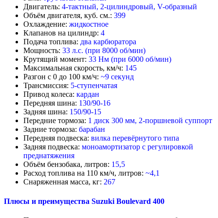
Двигатель:
4-тактный, 2-цилиндровый, V-образный
Объём двигателя, куб. см.:
399
Охлаждение:
жидкостное
Клапанов на цилиндр:
4
Подача топлива:
два карбюратора
Мощность:
33 л.с. (при 8000 об/мин)
Крутящий момент:
33 Нм (при 6000 об/мин)
Максимальная скорость, км/ч:
145
Разгон с 0 до 100 км/ч:
~9 секунд
Трансмиссия:
5
-
ступенчатая
Привод колеса:
кардан
Передняя шина:
130/90-16
Задняя шина:
150/90-15
Передние тормоза:
1
диск 300 мм, 2-поршневой суппорт
Задние тормоза:
барабан
Передняя подвеска:
вилка перевёрнутого типа
Задняя подвеска:
моноамортизатор с регулировкой
преднатяжения
Объём бензобака, литров:
15,5
Расход топлива на 110 км/ч, литров:
~4,1
Снаряженная масса, кг:
267
Плюсы и преимущества Suzuki Boulevard 400