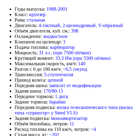
Годы выпуска:
1988-2001
Класс:
круизер
Рама:
стальная
Двигатель:
4-тактный, 2-цилиндровый, V-образный
Объём двигателя, куб. см.:
398
Охлаждение:
жидкостное
Клапанов на цилиндр:
3
Подача топлива:
карбюратор
Мощность:
31
л.с. (при 7500 об/мин)
Крутящий момент:
33,3 Нм (при 5500 об/мин)
Максимальная скорость, км/ч:
140
Разгон с 0 до 100 км/ч:
~6,5 секунд
Трансмиссия:
5
-
ступенчатая
Привод колеса:
цепной
Передняя шина:
зависит от модификации
Задняя шина:
170/80-15
Передние тормоза:
1
диск
Задние тормоза:
барабан
Передняя подвеска:
вилка телескопического типа (вилка
типа «спрингер» у Steed VLS)
Задняя подвеска:
моноамортизатор
Объём бензобака, литров:
11
Расход топлива на 110 км/ч, литров:
~4
Сухая масса, кг:
~202