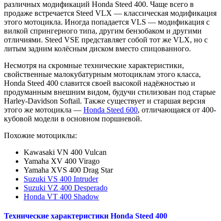
различных модификаций Honda Steed 400. Чаще всего в
продаже встречается Steed VLX — классическая модификация
этого мотоцикла. Иногда попадается VLS — модификация с
вилкой спрингерного типа, другим бензобаком и другими
отличиями. Steed VSE представляет собой тот же VLX, но с
литым задним колёсным диском вместо спицованного.
Несмотря на скромные технические характеристики,
свойственные малокубатурным мотоциклам этого класса,
Honda Steed 400 славится своей высокой надёжностью и
продуманным внешним видом, будучи стилизован под старые
Harley-Davidson Softail. Также существует и старшая версия
этого же мотоцикла —
Honda Steed 600
, отличающаяся от 400-
кубовой модели в основном поршневой.
Похожие мотоциклы:
Kawasaki VN 400 Vulcan
Yamaha XV 400 Virago
Yamaha XVS 400 Drag Star
Suzuki VS 400 Intruder
Suzuki VZ 400 Desperado
Honda VT 400 Shadow
Технические характеристики Honda Steed 400