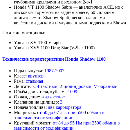
глубокими крыльями и выхлопом 2-в-1
Honda VT 1100 Shadow Sabre — аналогично ACE, но с
дисковым тормозом на заднем колесе, 60-сильным
двигателем от Shadow Spirit, легкосплавными
колёсными дисками и улучшенными подвесками Showa
Похожие мотоциклы:
Yamaha XV 1100 Virago
Yamaha XVS 1100 Drag Star (V-Star 1100)
Технические характеристики Honda Shadow 1100
Годы выпуска:
1987-2007
Класс:
круизер
Рама:
стальная
Двигатель:
4-тактный, 2-цилиндровый, V-образный
Объём двигателя, куб. см.:
1099
Охлаждение:
жидкостное
Клапанов на цилиндр:
3
Подача топлива:
два
карбюратора
Мощность:
от 50 до 67
л.с. при 5500 об/мин в
зависимости от модификации
Крутящий момент:
от 84 до 95 Нм при 2500 об/мин в
зависимости от модификации