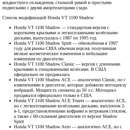
жидкостного охлаждения, стальной рамой и простыми
подвесками с двумя амортизаторами сзади.
Список модификаций Honda VT 1100 Shadow
Honda VT 1100 Shadow — стандартная версия с
короткими крыльями и легкосплавными колёсными
дисками, выпускалась с 1987 по 1995 год
Honda VT 1100 Shadow Spirit — обновлённая в 1997
году для рынка США обычная версия, получившая
мелкие косметические изменения и небольшие
изменения по двигателю
Honda VT 1100 Shadow Classic — версия с длинными
крыльями и спицованными колёсами. В США
официально не продавалась
Honda VT 1100 Shadow ACE — аналогично Classic, но с
изменениями в двигателе, которые добавили мотоциклу
вибраций. Мощность снижена до 50 л.с. Мотоцикл
продавался официально только в США
Honda VT 1100 Shadow ACE Tourer — аналогично ACE,
но с легкосплавными колёсными дисками, выхлопом 2-
в-1, предустановленными кофрами и ветровым стеклом,
а также с 60-сильным двигателем от версии Shadow
Spirit
Honda VT 1100 Shadow Aero — аналогично ACE, но с