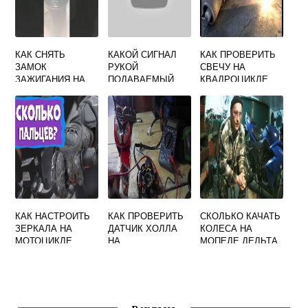
КАК СНЯТЬ
КАКОЙ СИГНАЛ
КАК ПРОВЕРИТЬ
ЗАМОК
РУКОЙ
СВЕЧУ НА
ЗАЖИГАНИЯ НА
ПОДАВАЕМЫЙ
КВАДРОЦИКЛЕ
СКУТЕРЕ ХОНДА
ВОДИТЕЛЕМ
ДИО 34
МОТОЦИКЛА
КОТОРЫЙ
ДВИЖЕТСЯ ПО
ЛЕВОЙ ПОЛОСЕ
ИНФОРМИРУЕТ О
ЕГО
КАК НАСТРОИТЬ
КАК ПРОВЕРИТЬ
СКОЛЬКО КАЧАТЬ
ЗЕРКАЛА НА
ДАТЧИК ХОЛЛА
КОЛЕСА НА
МОТОЦИКЛЕ
НА
МОПЕДЕ ДЕЛЬТА
КВАДРОЦИКЛЕ
СТЕЛС 300