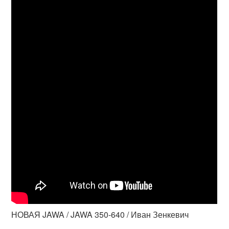
НОВАЯ JAWA / JAWA 350-640 / Иван Зенкевич