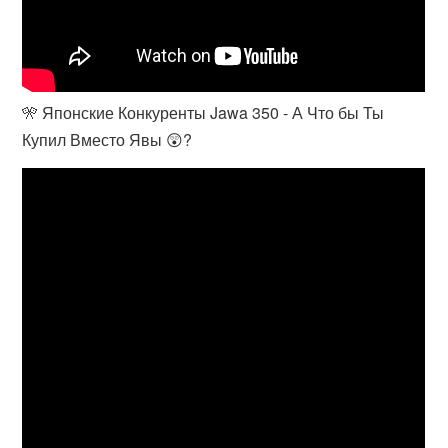
🎌 Японские Конкуренты Jawa 350 - А Что бы Ты
Купил Вместо Явы 😲?