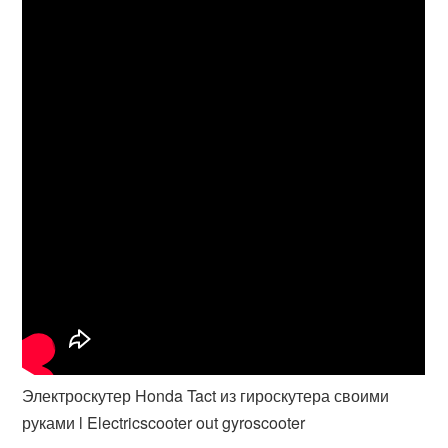
Электроскутер Honda Tact из гироскутера своими
руками l Electricscooter out gyroscooter