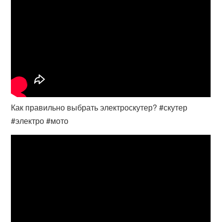
Как правильно выбрать электроскутер? #скутер
#электро #мото