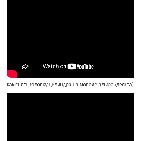
как снять головку цилиндра на мопеде альфа (дельта)