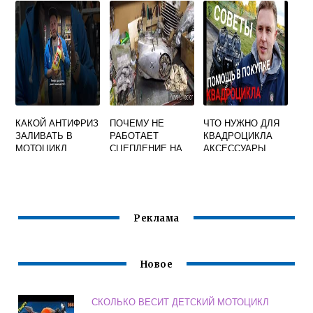
ИЛИ
ЭЛЕКТРИЧЕСКИЙ
КАКОЙ АНТИФРИЗ
ПОЧЕМУ НЕ
ЧТО НУЖНО ДЛЯ
ЗАЛИВАТЬ В
РАБОТАЕТ
КВАДРОЦИКЛА
МОТОЦИКЛ
СЦЕПЛЕНИЕ НА
АКСЕССУАРЫ
ХОНДА СБ 400
МОТОЦИКЛЕ ИЖ
ПЛАНЕТА 5
Реклама
Новое
СКОЛЬКО ВЕСИТ ДЕТСКИЙ МОТОЦИКЛ