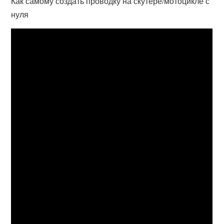
Как самому создать проводку на скутере/мотоцикле с
нуля