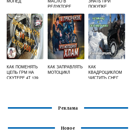
МОПЕД
МАСЛО В
ЗНАТЬ ПРИ
РЕДУКТОРЕ
ПОКУПКЕ
СКУТЕРА
МОТОЦИКЛА
СУЗУКИ GSX R 750
2000 ГОДА
КАК ПОМЕНЯТЬ
КАК ЗАПРАВЛЯТЬ
КАК
ЦЕПЬ ГРМ НА
МОТОЦИКЛ
КВАДРОЦИКЛОМ
СКУТЕРЕ 4Т 139
ЧИСТИТЬ СНЕГ
QMB БЕЗ
РАЗБОРКИ
ДВИГАТЕЛЯ
Реклама
Новое