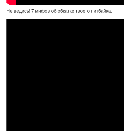
Не ведись! 7 мифов об обкатке твоего питбайка.