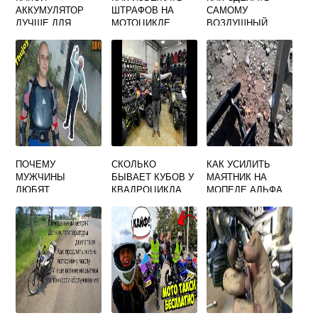
АККУМУЛЯТОР
ШТРАФОВ НА
САМОМУ
ЛУЧШЕ ДЛЯ
МОТОЦИКЛЕ
ВОЗДУШНЫЙ
МОПЕДА АЛЬФА
ФИЛЬТР НА
ГЕЛЕВЫЙ ИЛИ
МОПЕД АЛЬФА
КИСЛОТНЫЙ
ПОЧЕМУ
СКОЛЬКО
КАК УСИЛИТЬ
МУЖЧИНЫ
БЫВАЕТ КУБОВ У
МАЯТНИК НА
ЛЮБЯТ
КВАДРОЦИКЛА
МОПЕДЕ АЛЬФА
МОТОЦИКЛЫ