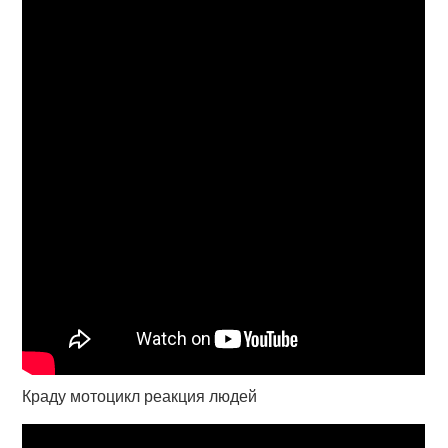
Краду мотоцикл реакция людей