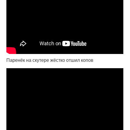
Паренёк на скутере жёстко отшил копов