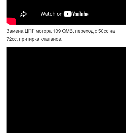
Замена ЦПГ мотора 139 QMB, переход с 50сс на
72сс, притирка клапанов.