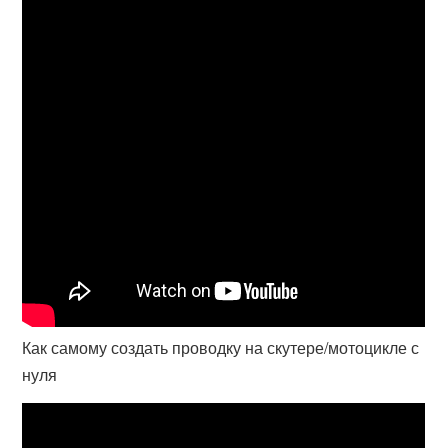
Как самому создать проводку на скутере/мотоцикле с
нуля