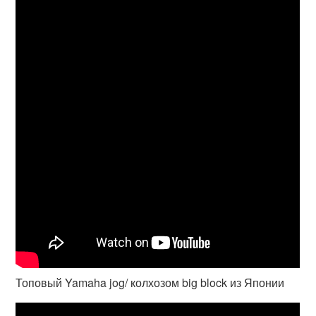
Топовый Yamaha jog/ колхозом big block из Японии