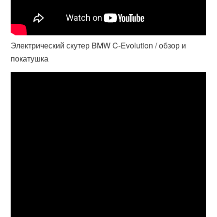
Электрический скутер BMW C-Evolution / обзор и
покатушка