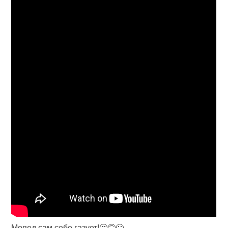
Мопед сам себе газует!🤔🙃🙂